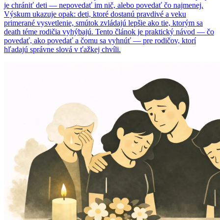
je chrániť deti — nepovedať im nič, alebo povedať čo najmenej.
Výskum ukazuje opak: deti, ktoré dostanú pravdivé a veku
primerané vysvetlenie, smútok zvládajú lepšie ako tie, ktorým sa
death téme rodičia vyhýbajú. Tento článok je praktický návod — čo
povedať, ako povedať a čomu sa vyhnúť — pre rodičov, ktorí
hľadajú správne slová v ťažkej chvíli.