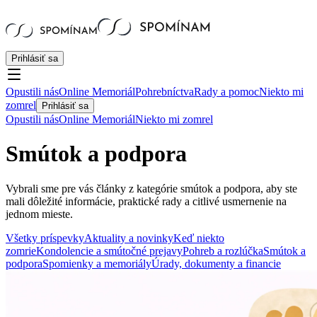
Prihlásiť sa
Opustili nás
Online Memoriál
Pohrebníctva
Rady a pomoc
Niekto mi
zomrel
Prihlásiť sa
Opustili nás
Online Memoriál
Niekto mi zomrel
Smútok a podpora
Vybrali sme pre vás články z kategórie smútok a podpora, aby ste
mali dôležité informácie, praktické rady a citlivé usmernenie na
jednom mieste.
Všetky príspevky
Aktuality a novinky
Keď niekto
zomrie
Kondolencie a smútočné prejavy
Pohreb a rozlúčka
Smútok a
podpora
Spomienky a memoriály
Úrady, dokumenty a financie