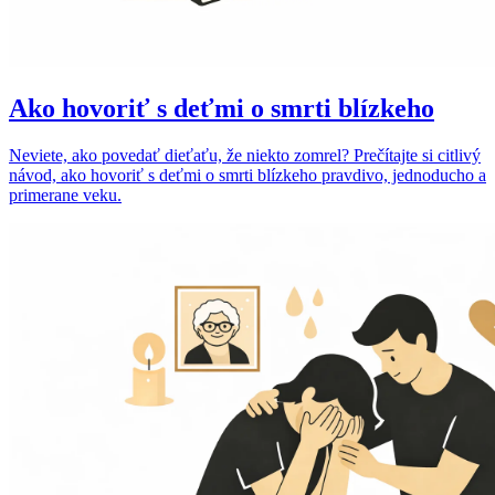
Ako hovoriť s deťmi o smrti blízkeho
Neviete, ako povedať dieťaťu, že niekto zomrel? Prečítajte si citlivý
návod, ako hovoriť s deťmi o smrti blízkeho pravdivo, jednoducho a
primerane veku.