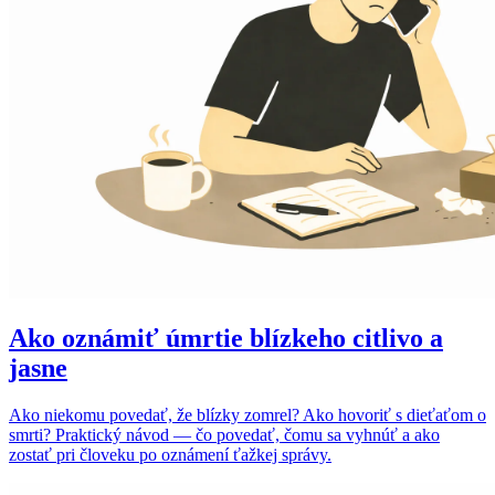
Ako oznámiť úmrtie blízkeho citlivo a
jasne
Ako niekomu povedať, že blízky zomrel? Ako hovoriť s dieťaťom o
smrti? Praktický návod — čo povedať, čomu sa vyhnúť a ako
zostať pri človeku po oznámení ťažkej správy.