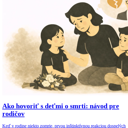
Ako hovoriť s deťmi o smrti: návod pre
rodičov
Keď v rodine niekto zomrie, prvou inštinktívnou reakciou dospelých