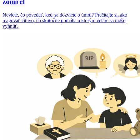
zomrel
Neviete, čo povedať, keď sa dozviete o úmrtí? Prečítajte si, ako
reagovať citlivo, čo skutočne pomáha a ktorým vetám sa radšej
vyhnúť.