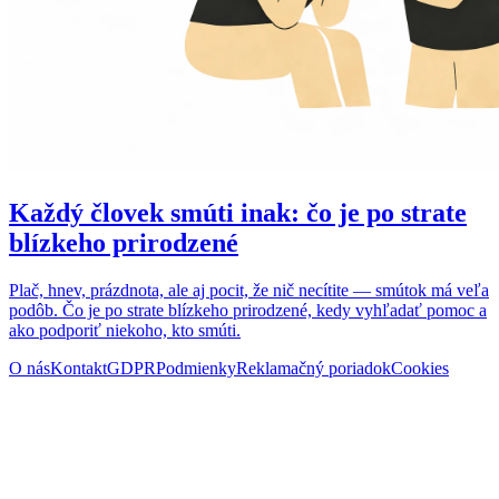
Každý človek smúti inak: čo je po strate
blízkeho prirodzené
Plač, hnev, prázdnota, ale aj pocit, že nič necítite — smútok má veľa
podôb. Čo je po strate blízkeho prirodzené, kedy vyhľadať pomoc a
ako podporiť niekoho, kto smúti.
O nás
Kontakt
GDPR
Podmienky
Reklamačný poriadok
Cookies