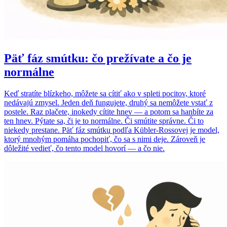
Päť fáz smútku: čo prežívate a čo je
normálne
Keď stratíte blízkeho, môžete sa cítiť ako v spleti pocitov, ktoré
nedávajú zmysel. Jeden deň fungujete, druhý sa nemôžete vstať z
postele. Raz plačete, inokedy cítite hnev — a potom sa hanbíte za
ten hnev. Pýtate sa, či je to normálne. Či smútite správne. Či to
niekedy prestane. Päť fáz smútku podľa Kübler-Rossovej je model,
ktorý mnohým pomáha pochopiť, čo sa s nimi deje. Zároveň je
dôležité vedieť, čo tento model hovorí — a čo nie.