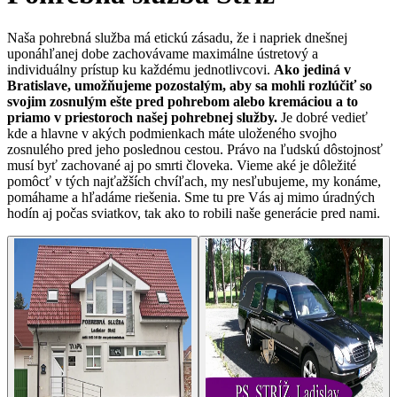
Naša pohrebná služba má etickú zásadu, že i napriek dnešnej
uponáhľanej dobe zachovávame maximálne ústretový a
individuálny prístup ku každému jednotlivcovi.
Ako jediná v
Bratislave, umožňujeme pozostalým, aby sa mohli rozlúčiť so
svojim zosnulým ešte pred pohrebom alebo kremáciou a to
priamo v priestoroch našej pohrebnej služby.
Je dobré vedieť
kde a hlavne v akých podmienkach máte uloženého svojho
zosnulého pred jeho poslednou cestou. Právo na ľudskú dôstojnosť
musí byť zachované aj po smrti človeka. Vieme aké je dôležité
pomôcť v tých najťažších chvíľach, my nesľubujeme, my konáme,
pomáhame a hľadáme riešenia. Sme tu pre Vás aj mimo úradných
hodín aj počas sviatkov, tak ako to robili naše generácie pred nami.