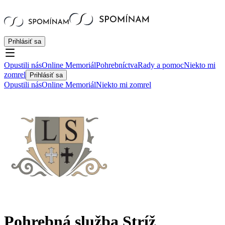
Prihlásiť sa
Opustili nás
Online Memoriál
Pohrebníctva
Rady a pomoc
Niekto mi
zomrel
Prihlásiť sa
Opustili nás
Online Memoriál
Niekto mi zomrel
Pohrebná služba Stríž