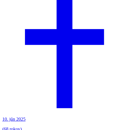
10. jún 2025
(
68 rokov
)