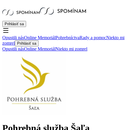
Prihlásiť sa
Opustili nás
Online Memoriál
Pohrebníctva
Rady a pomoc
Niekto mi
zomrel
Prihlásiť sa
Opustili nás
Online Memoriál
Niekto mi zomrel
Pohrebná služba Šaľa