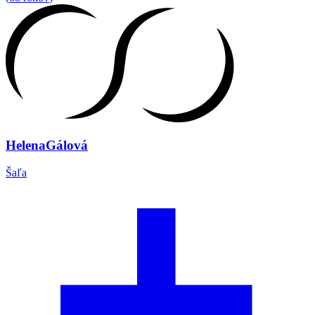
Helena
Gálová
Šaľa