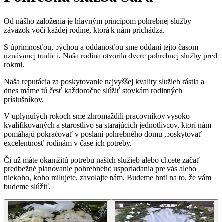
Od nášho založenia je hlavným princípom pohrebnej služby
záväzok voči každej rodine, ktorá k nám prichádza.
S úprimnosťou, pýchou a oddanosťou sme oddaní tejto časom
uznávanej tradícii. Naša rodina otvorila dvere pohrebnej služby pred
rokmi.
Naša reputácia za poskytovanie najvyššej kvality služieb rástla a
dnes máme tú česť každoročne slúžiť stovkám rodinných
príslušníkov.
V uplynulých rokoch sme zhromaždili pracovníkov vysoko
kvalifikovaných a starostlivo sa starajúcich jednotlivcov, ktorí nám
pomáhajú pokračovať v poslaní pohrebného domu ,poskytovať
excelentnosť rodinám v čase ich potreby.
Či už máte okamžitú potrebu našich služieb alebo chcete začať
predbežné plánovanie pohrebného usporiadania pre vás alebo
niekoho, koho milujete, zavolajte nám. Budeme hrdí na to, že vám
budeme slúžiť.