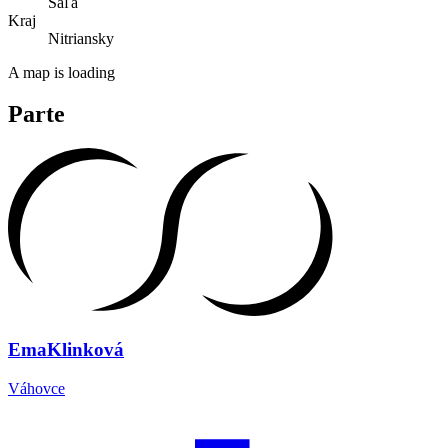
Šaľa
Kraj
Nitriansky
A map is loading
Parte
Ema
Klinková
Váhovce