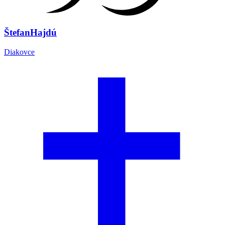
Štefan
Hajdú
Diakovce