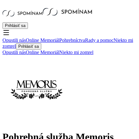
Prihlásiť sa
Opustili nás
Online Memoriál
Pohrebníctva
Rady a pomoc
Niekto mi
zomrel
Prihlásiť sa
Opustili nás
Online Memoriál
Niekto mi zomrel
Pohrebná služba Memoris