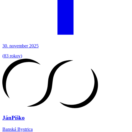
30. november 2025
(
83 rokov
)
Ján
Piško
Banská Bystrica