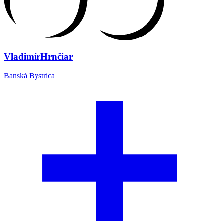
Vladimír
Hrnčiar
Banská Bystrica