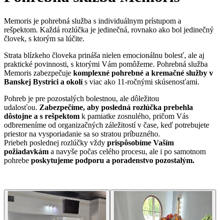
Memoris je pohrebná služba s individuálnym prístupom a
rešpektom. Každá rozlúčka je jedinečná, rovnako ako bol jedinečný
človek, s ktorým sa lúčite.
Strata blízkeho človeka prináša nielen emocionálnu bolesť, ale aj
praktické povinnosti, s ktorými Vám pomôžeme. Pohrebná služba
Memoris zabezpečuje
komplexné pohrebné a kremačné služby v
Banskej Bystrici a okolí
s viac ako 11-ročnými skúsenosťami.
Pohreb je pre pozostalých bolestnou, ale dôležitou
udalosťou.
Zabezpečíme, aby posledná rozlúčka prebehla
dôstojne a s rešpektom
k pamiatke zosnulého, pričom Vás
odbremeníme od organizačných záležitostí v čase, keď potrebujete
priestor na vysporiadanie sa so stratou príbuzného.
Priebeh poslednej rozlúčky vždy
prispôsobíme Vaším
požiadavkám
a navyše počas celého procesu, ale i po samotnom
pohrebe
poskytujeme podporu a poradenstvo pozostalým.