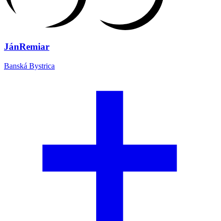
Ján
Remiar
Banská Bystrica