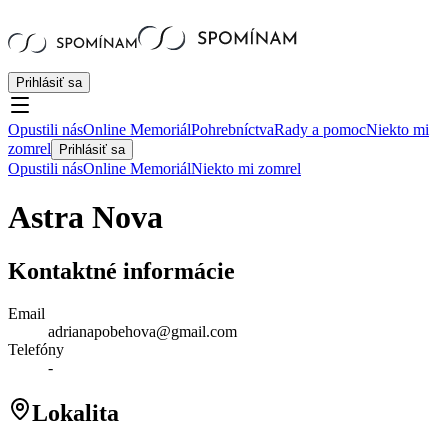
Prihlásiť sa
Opustili nás
Online Memoriál
Pohrebníctva
Rady a pomoc
Niekto mi
zomrel
Prihlásiť sa
Opustili nás
Online Memoriál
Niekto mi zomrel
Astra Nova
Kontaktné informácie
Email
adrianapobehova@gmail.com
Telefóny
-
Lokalita