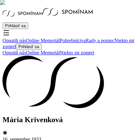
Prihlásiť sa
Opustili nás
Online Memoriál
Pohrebníctva
Rady a pomoc
Niekto mi
zomrel
Prihlásiť sa
Opustili nás
Online Memoriál
Niekto mi zomrel
Mária Krivenková
16. september 1933