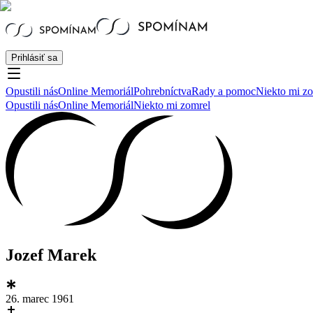
Prihlásiť sa
Opustili nás
Online Memoriál
Pohrebníctva
Rady a pomoc
Niekto mi z
Opustili nás
Online Memoriál
Niekto mi zomrel
Jozef Marek
26. marec 1961