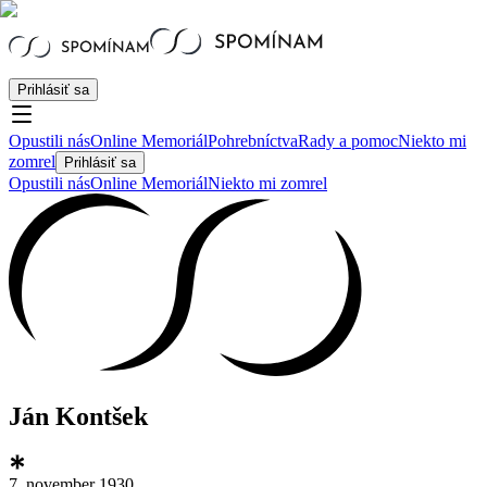
Prihlásiť sa
Opustili nás
Online Memoriál
Pohrebníctva
Rady a pomoc
Niekto mi
zomrel
Prihlásiť sa
Opustili nás
Online Memoriál
Niekto mi zomrel
Ján Kontšek
7. november 1930