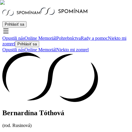
Prihlásiť sa
Opustili nás
Online Memoriál
Pohrebníctva
Rady a pomoc
Niekto mi
zomrel
Prihlásiť sa
Opustili nás
Online Memoriál
Niekto mi zomrel
Bernardína Tóthová
(
rod.
Rusinová
)